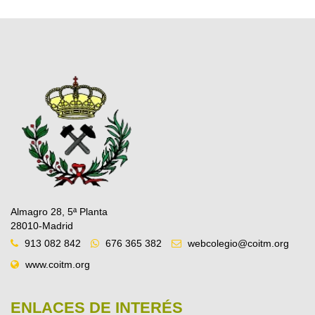
Almagro 28, 5ª Planta
28010-Madrid
913 082 842
676 365 382
webcolegio@coitm.org
www.coitm.org
ENLACES DE INTERÉS