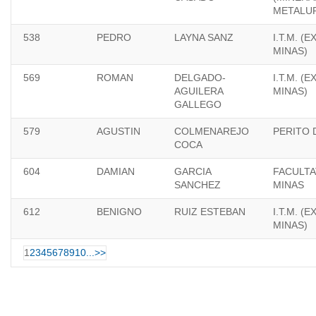
METALUR
538
PEDRO
LAYNA SANZ
I.T.M. (
MINAS)
569
ROMAN
DELGADO-
I.T.M. (
AGUILERA
MINAS)
GALLEGO
579
AGUSTIN
COLMENAREJO
PERITO 
COCA
604
DAMIAN
GARCIA
FACULTA
SANCHEZ
MINAS
612
BENIGNO
RUIZ ESTEBAN
I.T.M. (
MINAS)
1
2
3
4
5
6
7
8
9
10
...
>>