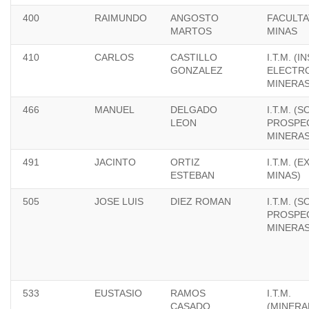
400
RAIMUNDO
ANGOSTO
FACULTA
MARTOS
MINAS
410
CARLOS
CASTILLO
I.T.M. (IN
GONZALEZ
ELECTR
MINERAS
466
MANUEL
DELGADO
I.T.M. (
LEON
PROSPE
MINERAS
491
JACINTO
ORTIZ
I.T.M. (
ESTEBAN
MINAS)
505
JOSE LUIS
DIEZ ROMAN
I.T.M. (
PROSPE
MINERAS
533
EUSTASIO
RAMOS
I.T.M.
CASADO
(MINERA