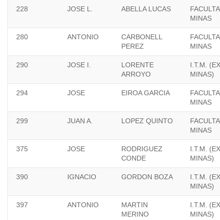
228
JOSE L.
ABELLA LUCAS
FACULTA
MINAS
280
ANTONIO
CARBONELL
FACULTA
PEREZ
MINAS
290
JOSE I.
LORENTE
I.T.M. (
ARROYO
MINAS)
294
JOSE
EIROA GARCIA
FACULTA
MINAS
299
JUAN A.
LOPEZ QUINTO
FACULTA
MINAS
375
JOSE
RODRIGUEZ
I.T.M. (
CONDE
MINAS)
390
IGNACIO
GORDON BOZA
I.T.M. (
MINAS)
397
ANTONIO
MARTIN
I.T.M. (
MERINO
MINAS)